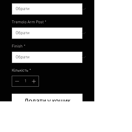
Tremolo Arm Post
*
Finish
*
Кількість
*
Додати у кошик
Looking to replace those ugly
Wilkenson Arms?